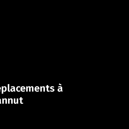
éplacements
à
annut