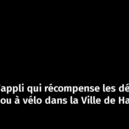
’appli
qui
récompense
les
d
ou
à
vélo
dans
la
Ville
de
H