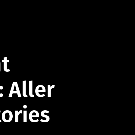
t
:
Aller
tories