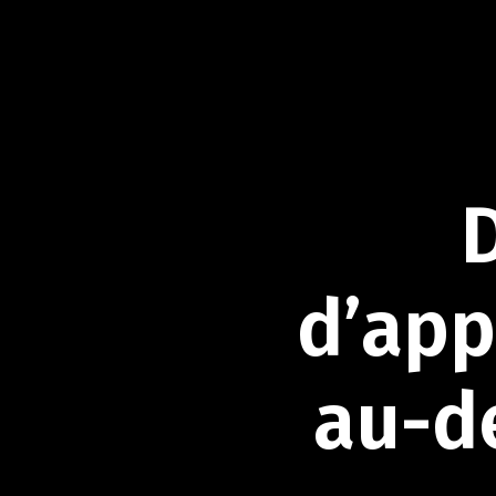
d’app
au-d