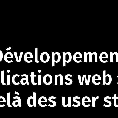
Développemen
lications
web
elà
des
user
s