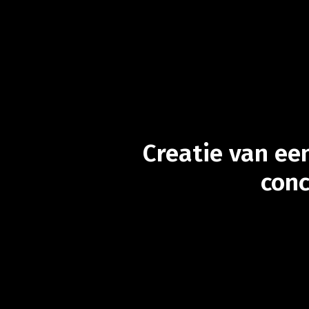
Creatie
van
ee
con